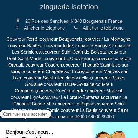
zinguerie isolation
29 Rue des Sencives
44340
Bouguenais
France
Afficher le téléphone
Afficher le téléphone
Couvreur Rezé, couvreur Bouguenais, couvreur La Montagne,
couvreur Nantes, couvreur Indre, couvreur Bouaye, couvreur
Les Sorinières,couvreur Saint-Jean-de-Boiseau,couvreur
Pont-Saint-Martin, couvreur La Chevrolière,couvreur couvreur
Orvault, couvreur Couëron,couvreur Thouaré Saint-luce-sur-
loire,La couvreur Chapelle sur Erdre,couvreur Mauves sur
Loire,couvreur Saint julien de concelles,couvreur Basse-
Goulaine,couvreur Haute-Goulaine,couvreur
Carquefou,couvreur Sucé sur erdre,couvreur Mouzeil,
couvreur Ligné,couvreur Le Loroux-Bottereau,couvreur La
Chapelle Basse Mer,couvreur Le Bignon,couvreur Saint
Nazaire,couvreur Pornic,couvreur La Baule,couvreur Saint
Aignan-Grandlieu,couvreur
44000 49000 85000
Plan du site